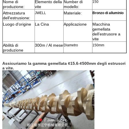
Nome di
Elemento della
Number di
150
produzione:
vite
modello:
Attrezzatura
Materiale:
JWELL
Bronzo di alluminio
dell'estrusione:
Luogo d'origine
La Cina
Applicazione
Macchina
gemellata
dell'estrusore a
vite
Abilità di
300m / Al mese
Diametro
150mm
produzione
Assicuriamo la gamma gemellata ¢15.6-¢500mm degli estrusori
a vite.