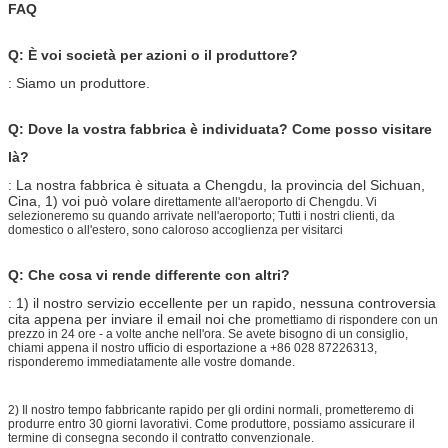
FAQ
Q: È voi società per azioni o il produttore?
: Siamo un produttore.
Q: Dove la vostra fabbrica è individuata? Come posso visitare
là?
: La nostra fabbrica è situata a Chengdu, la provincia del Sichuan,
Cina, 1) voi può volare
direttamente all'aeroporto di Chengdu. Vi
selezioneremo su quando arrivate nell'aeroporto; Tutti i nostri clienti, da
domestico o all'estero, sono caloroso accoglienza per visitarci
Q: Che cosa vi rende differente con altri?
: 1) il nostro servizio eccellente per un rapido, nessuna controversia
cita appena per inviare il email noi che
promettiamo di rispondere con un
prezzo in 24 ore - a volte anche nell'ora. Se avete bisogno di
un
consiglio,
chiami appena il nostro ufficio di esportazione a +86 028 87226313,
risponderemo immediatamente alle vostre domande.
2)
Il nostro tempo fabbricante rapido per gli ordini normali, prometteremo di
produrre entro 30 giorni lavorativi. Come produttore, possiamo assicurare il
termine di consegna secondo il contratto convenzionale.