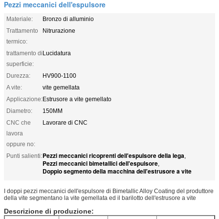
Pezzi meccanici dell'espulsore
Materiale:
Bronzo di alluminio
Trattamento
Nitrurazione
termico:
trattamento di
Lucidatura
superficie:
Durezza:
HV900-1100
A vite:
vite gemellata
Applicazione:
Estrusore a vite gemellato
Diametro:
150MM
CNC che
Lavorare di CNC
lavora
oppure no:
Pezzi meccanici ricoprenti dell'espulsore della lega
Punti salienti:
,
Pezzi meccanici bimetallici dell'espulsore
,
Doppio segmento della macchina dell'estrusore a vite
I doppi pezzi meccanici dell'espulsore di Bimetallic Alloy Coating del produttore
della vite segmentano la vite gemellata ed il barilotto dell'estrusore a vite
Descrizione di produzione: