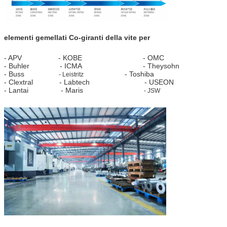
elementi gemellati Co-giranti della vite per
- APV - KOBE - OMC
- Buhler - ICMA - Theysohn
- Buss
- Toshiba
- Leistritz
- Clextral - Labtech - USEON
- Lantai - Maris
- JSW