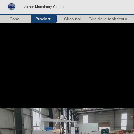
Joiner Machinery Co., Ltd.
Casa
Prodotti
Circa noi
Giro della fabbrica
>>