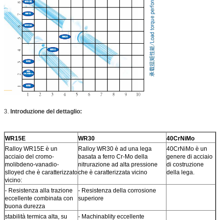
3.
Introduzione del dettaglio:
WR15E
WR30
40CrNiMo
Ralloy WR15E è un
Ralloy WR30 è ad una lega
40CrNiMo è un
acciaio del cromo-
basata a ferro Cr-Mo della
genere di acciaio
molibdeno-vanadio-
nitrurazione ad alta pressione
di costruzione
slloyed che è caratterizzato
che è caratterizzata vicino
della lega.
vicino:
- Resistenza alla trazione
- Resistenza della corrosione
eccellente combinata con
superiore
buona durezza
stabilità termica alta, su
- Machinablity eccellente