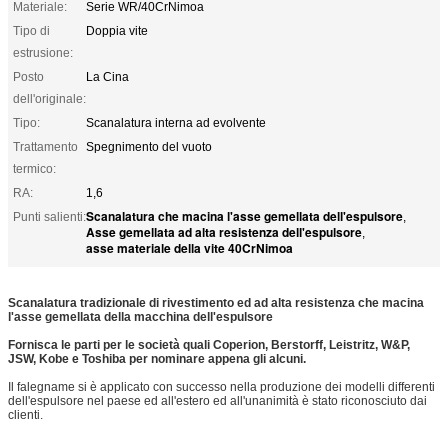
Materiale:
Serie WR/40CrNimoa
Tipo di
Doppia vite
estrusione:
Posto
La Cina
dell'originale:
Tipo:
Scanalatura interna ad evolvente
Trattamento
Spegnimento del vuoto
termico:
RA:
1,6
Scanalatura che macina l'asse gemellata dell'espulsore
Punti salienti:
,
Asse gemellata ad alta resistenza dell'espulsore
,
asse materiale della vite 40CrNimoa
Scanalatura tradizionale di rivestimento ed ad alta resistenza che macina
l'asse gemellata della macchina dell'espulsore
Fornisca le parti per le società quali Coperion, Berstorff, Leistritz, W&P,
JSW, Kobe e Toshiba per nominare appena gli alcuni.
Il falegname si è applicato con successo nella produzione dei modelli differenti
dell'espulsore nel paese ed all'estero ed all'unanimità è stato riconosciuto dai
clienti.