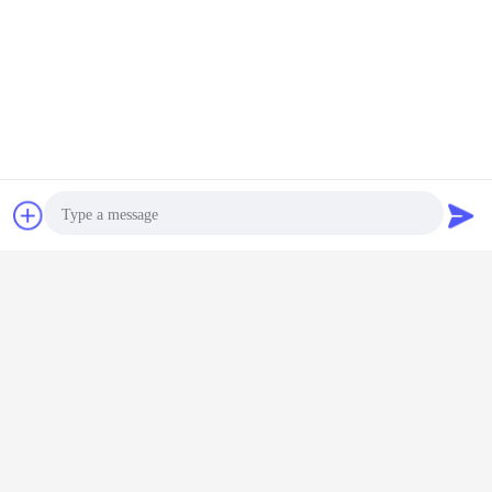
Chiacchierare
Richiedere un
preventivo
Photo
Video Call
Audio Call