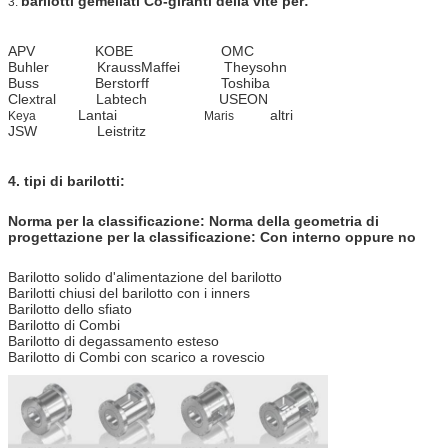
barilotti gemellati Co-giranti della vite per:
3.
APV KOBE OMC
Buhler KraussMaffei Theysohn
Buss Berstorff Toshiba
Clextral Labtech USEON
Lantai
altri
Keya
Maris
JSW Leistritz
4.
tipi di barilotti:
Norma per la classificazione: Norma della geometria di
progettazione per la classificazione: Con interno oppure no
Barilotto solido d'alimentazione del barilotto
Barilotti chiusi del barilotto con i inners
Barilotto dello sfiato
Barilotto di Combi
Barilotto di degassamento esteso
Barilotto di Combi con scarico a rovescio