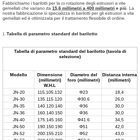
Fabbrichiamo i barilotti per la
rotazione degli estrusori a vite
co-
gemellati che variano da
15,6 millimetri a 400 millimetri
e più
. La
nostra fabbricazione si specializza in barilotti per gli estrusori a vite
gemellati ed è ottimizzata per il trattamento flessibile di ordine.
Tabella di parametro standard del barilotto
1.
Tabella di parametro standard del barilotto (tavola di
selezione)
Modello
Dimensione
Diametro del
Distanza interna
(millimetri)
foro (millimetri)
(millimetri)
W.H.L
JN-20
115.105.132
Φ23
18,4
JN-30
135.115.120
Φ30.6
26,0
JN-35
140.120.140
Φ36
30,0
JN-36
160.140.150
Φ36
30,0
JN-40
175.145.160
Φ41.6
34,5
JN-50
190.150.190
Φ51
42,0
JN-52
200.155.210
Φ52
43,0