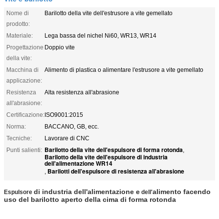
Nome di
Barilotto della vite dell'estrusore a vite gemellato
prodotto:
Materiale:
Lega bassa del nichel Ni60, WR13, WR14
Progettazione
Doppio vite
della vite:
Macchina di
Alimento di plastica o alimentare l'estrusore a vite gemellato
applicazione:
Resistenza
Alta resistenza all'abrasione
all'abrasione:
Certificazione:
ISO9001:2015
Norma:
BACCANO, GB, ecc.
Tecniche:
Lavorare di CNC
Barilotto della vite dell'espulsore di forma rotonda
Punti salienti:
,
Barilotto della vite dell'espulsore di industria
dell'alimentazione WR14
Barilotti dell'espulsore di resistenza all'abrasione
,
di industria dell'alimentazione e
alimento facendo
Espulsore
dell'
uso del barilotto aperto della cima di forma rotonda