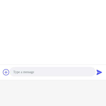
elementi del barilotto dell'espulsore
Etichette:
,
barilotto laterale dell'alimentatore
,
pezzi meccanici gemellati dell'espulsore
Ottieni il miglior prezzo per
I pezzi meccanici durevoli
dell'estrusore a vite del gemello
Chiacchierare
Richiedere un
dell'industria dell'alimentazione e
dell'alimento aprono il cilindro
del barilotto
preventivo
Continua
Vite e barilotto
Più
Photo