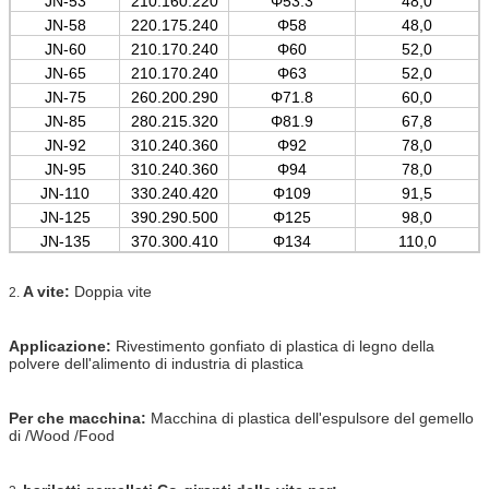
JN-53
210.160.220
Φ53.3
48,0
JN-58
220.175.240
Φ58
48,0
JN-60
210.170.240
Φ60
52,0
JN-65
210.170.240
Φ63
52,0
JN-75
260.200.290
Φ71.8
60,0
JN-85
280.215.320
Φ81.9
67,8
JN-92
310.240.360
Φ92
78,0
JN-95
310.240.360
Φ94
78,0
JN-110
330.240.420
Φ109
91,5
JN-125
390.290.500
Φ125
98,0
JN-135
370.300.410
Φ134
110,0
A vite:
Doppia vite
2.
Applicazione:
Rivestimento gonfiato di plastica di legno della
polvere dell'alimento di industria di plastica
Per che macchina:
Macchina di plastica dell'espulsore del gemello
di /Wood /Food