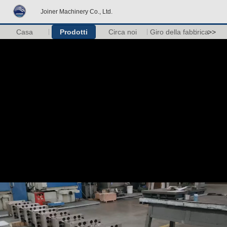
Joiner Machinery Co., Ltd.
Casa
Prodotti
Circa noi
Giro della fabbrica
>>